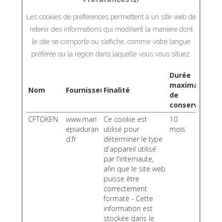
Les cookies de préférences permettent à un site web de
retenir des informations qui modifient la manière dont
le site se comporte ou s’affiche, comme votre langue
préférée ou la région dans laquelle vous vous situez.
Durée
maximale
Nom
Fournisseur
Finalité
de
conservation
CFTOKEN
www.mari
Ce cookie est
10
epiaduran
utilisé pour
mois
d.fr
déterminer le type
d'appareil utilisé
par l'internaute,
afin que le site web
puisse être
correctement
formaté - Cette
information est
stockée dans le