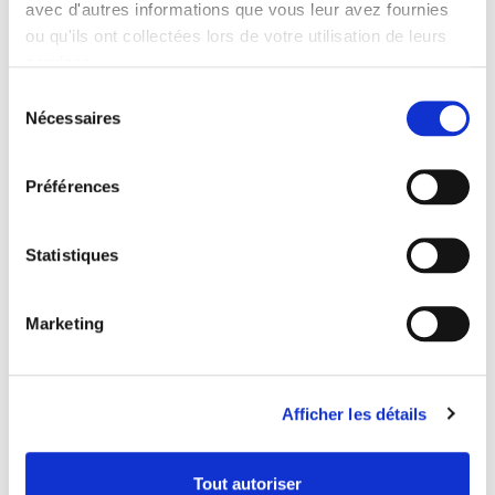
avec d'autres informations que vous leur avez fournies
ou qu'ils ont collectées lors de votre utilisation de leurs
En savoir plus sur qui nous sommes, comment vous
services.
pouvez nous contacter et comment nous traitons les
Sélection
données personnelles veuillez voir notre Politique
Nécessaires
du
confidentialité.
consentement
Préférences
Veuillez indiquer l'identifiant de votre consentement et la
date à laquelle vous nous avez contactés concernant votre
consentement.
Statistiques
Votre consentement s'applique aux domaines suivants :
www.mariepiadurand.fr
Marketing
Votre état ​​actuel: Refuser.
Modifiez consentement
Afficher les détails
Déclaration relative aux cookies mise à jour le
03/07/2023 par
Cookiebot
:
Tout autoriser