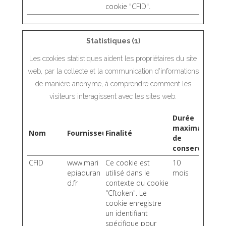
cookie "CFID".
Statistiques (1)
Les cookies statistiques aident les propriétaires du site
web, par la collecte et la communication d'informations
de manière anonyme, à comprendre comment les
visiteurs interagissent avec les sites web.
Durée
maximale
Nom
Fournisseur
Finalité
de
conservation
CFID
www.mari
Ce cookie est
10
epiaduran
utilisé dans le
mois
d.fr
contexte du cookie
"Cftoken". Le
cookie enregistre
un identifiant
spécifique pour