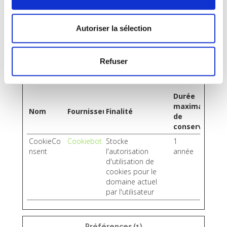
Nécessaires (1)
Les cookies nécessaires contribuent à rendre un site
Autoriser la sélection
web utilisable en activant des fonctions de base
comme la navigation de page et l'accès aux zones
Refuser
sécurisées du site web. Le site web ne peut pas
fonctionner correctement sans ces cookies.
Durée
maximale
Nom
Fournisseur
Finalité
de
conservation
CookieCo
Cookiebot
Stocke
1
nsent
l'autorisation
année
d'utilisation de
cookies pour le
domaine actuel
par l'utilisateur
Préférences (1)