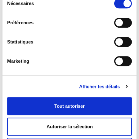
Nécessaires
du
Nous ne vendons, n’échangeons et ne transférons pas vos
consentement
informations personnelles identifiables à des tiers. Cela ne
Préférences
comprend pas les tierce parties de confiance qui nous
aident à exploiter notre site Web, tant que ces parties
Statistiques
conviennent de garder ces informations confidentielles.
Nous pensons qu’il est nécessaire de partager des
informations afin d’enquêter, de prévenir ou de prendre
Marketing
des mesures concernant des activités illégales, fraudes
présumées, situations impliquant des menaces
potentielles à la sécurité physique de toute personne,
Afficher les détails
violations de nos conditions d’utilisation, ou quand la loi
nous y contraint.
Tout autoriser
4. Protection des informations
Autoriser la sélection
Nous mettons en œuvre une variété de mesures de
sécurité pour préserver la sécurité de vos informations