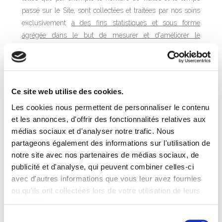
passé sur le Site, sont collectées et traitées par nos soins
exclusivement
à des fins statistiques et sous forme
agrégée dans le but de mesurer et d'améliorer le
fonctionnement du Site
.
2. Utilisation des informations
Ce site web utilise des cookies.
Toutes les informations que nous recueillons auprès de
Les cookies nous permettent de personnaliser le contenu
vous peuvent être utilisées pour :
et les annonces, d'offrir des fonctionnalités relatives aux
• Personnaliser votre expérience et répondre à vos besoins
médias sociaux et d'analyser notre trafic. Nous
individuels
partageons également des informations sur l'utilisation de
• Améliorer notre site
notre site avec nos partenaires de médias sociaux, de
• Améliorer le service client et vos besoins de prise en
publicité et d'analyse, qui peuvent combiner celles-ci
charge
avec d'autres informations que vous leur avez fournies
• Vous contacter par e-mail
ou qu'ils ont collectées lors de votre utilisation de leurs
services.
Sélection
3. Divulgation à des tiers